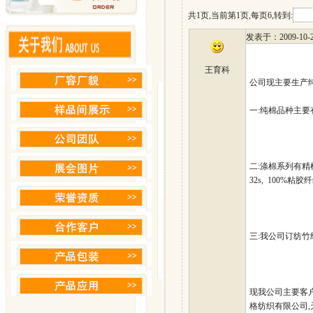
共1页,当前第1页,每页6,转到:
发表于
：2009-10-2
王育科
公司现主要生产纯
一:纯棉品种主要有精梳20s
二:涤棉系列有精梳T/C 
32s, 100%粘胶纤
三:我公司订纺竹纤维
现我公司主要客户
格纺织有限公司,